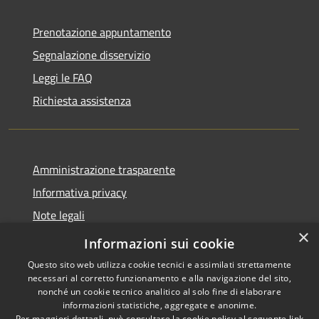
Prenotazione appuntamento
Segnalazione disservizio
Leggi le FAQ
Richiesta assistenza
Amministrazione trasparente
Informativa privacy
Note legali
×
Dichiarazione di accessibilità
Informazioni sui cookie
Questo sito web utilizza cookie tecnici e assimilati strettamente
necessari al corretto funzionamento e alla navigazione del sito,
nonché un cookie tecnico analitico al solo fine di elaborare
informazioni statistiche, aggregate e anonime.
RSS
Copyright © 2026 • Comune di
Per maggiori dettagli, può consultare la cookie policy al seguente
link