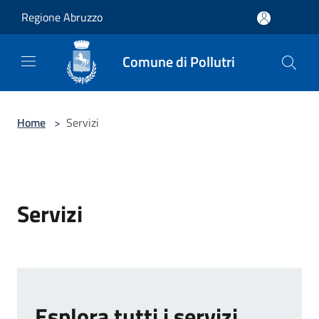
Salta al contenuto principale
Regione Abruzzo
Comune di Pollutri
Home
>
Servizi
Servizi
Esplora tutti i servizi