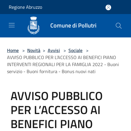
Salta al contenuto principale
Regione Abruzzo
Comune di Pollutri
Home
>
Novità
>
Avvisi
>
Sociale
>
AVVISO PUBBLICO PER L’ACCESSO AI BENEFICI PIANO
INTERVENTI REGIONALI PER LA FAMIGLIA 2022 - Buoni
servizio - Buoni fornitura - Bonus nuovi nati
AVVISO PUBBLICO
PER L’ACCESSO AI
BENEFICI PIANO