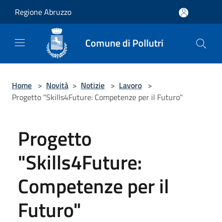
Salta al contenuto principale
Regione Abruzzo
Comune di Pollutri
Home
>
Novità
>
Notizie
>
Lavoro
>
Progetto "Skills4Future: Competenze per il Futuro"
Progetto
"Skills4Future:
Competenze per il
Futuro"